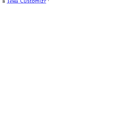
в
Тема Customizr
·